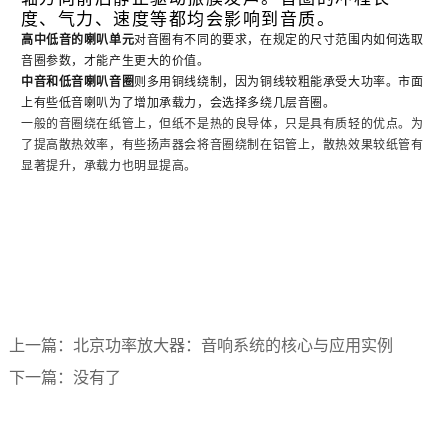
度、气力、速度等都均会影响到音质。
高中低音的喇叭单元
对音圈有不同的要求，在规定的尺寸范围内如何选取
音圈参数，才能产生更大的价值。
中音和低音喇叭音圈
则多用铜线绕制，因为铜线较粗能承受大功率。市面
上有些低音喇叭为了增加承载力，会选择多绕几层音圈。
一般的音圈绕在纸管上，但纸不是热的良导体，只是具有质轻的优点。为
了提高散热效率，有些扬声器会将音圈绕制在铝管上，散热效果较纸管有
显著提升，承载力也明显提高。
上一篇：
北京功率放大器：音响系统的核心与应用实例
下一篇：
没有了